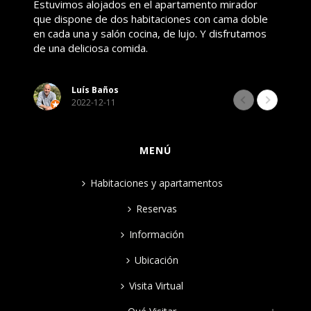
Estuvimos alojados en el apartamento mirador
B
que dispone de dos habitaciones con cama doble
d
en cada una y salón cocina, de lujo. Y disfrutamos
p
de una deliciosa comida.
e
Luís Baños
2022-12-11
MENÚ
Habitaciones y apartamentos
Reservas
Información
Ubicación
Visita Virtual